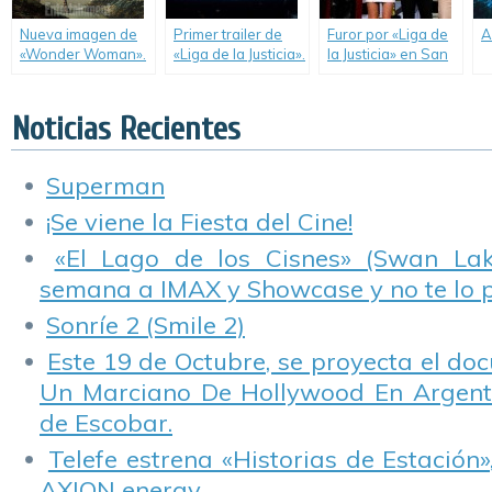
Nueva imagen de
Primer trailer de
Furor por «Liga de
A
«Wonder Woman».
«Liga de la Justicia».
la Justicia» en San
Diego Comic-Con.
Noticias Recientes
Superman
¡Se viene la Fiesta del Cine!
«El Lago de los Cisnes» (Swan Lake
semana a IMAX y Showcase y no te lo 
Sonríe 2 (Smile 2)
Este 19 de Octubre, se proyecta el do
Un Marciano De Hollywood En Argentin
de Escobar.
Telefe estrena «Historias de Estación»
AXION energy.