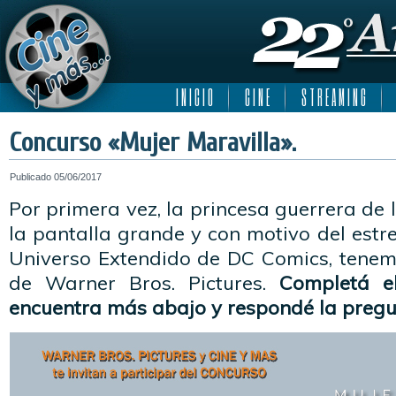
I N I C I O
C I N E
S T R E A M I N G
Concurso «Mujer Maravilla».
Publicado
05/06/2017
Por primera vez, la princesa guerrera de
la pantalla grande y con motivo del estre
Universo Extendido de DC Comics, tenem
de Warner Bros. Pictures.
Completá e
encuentra más abajo y respondé la pregu