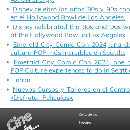
Disney celebró los años ’80s y ’90s co
en el Hollywood Bowl de Los Angeles.
Disney celebrated the ’80s and ’90s w
at the Hollywood Bowl in Los Angeles.
Emerald City Comic Con 2024, una de
cultura POP más increíbles en Seattle.
Emerald City Comic Con 2024, one 
POP Culture experiences to do in Seattl
Ferrari
Nuevos Cursos y Talleres en el Centro
«Disfrutar Películas».
Contáctenos
Nosotros