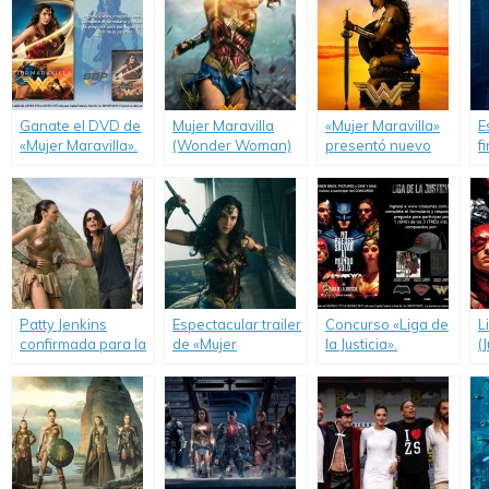
Ganate el DVD de
Mujer Maravilla
«Mujer Maravilla»
E
«Mujer Maravilla».
(Wonder Woman)
presentó nuevo
f
trailer.
M
Patty Jenkins
Espectacular trailer
Concurso «Liga de
L
confirmada para la
de «Mujer
la Justicia».
(
secuela de «Mujer
Maravilla».
Maravilla».