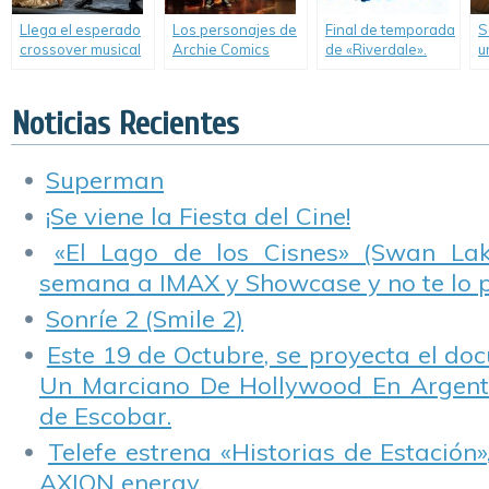
Llega el esperado
Los personajes de
Final de temporada
S
crossover musical
Archie Comics
de «Riverdale».
u
entre «Supergirl» y
cobran vida en
t
«The Flash».
«Riverdale».
B
Noticias Recientes
Superman
¡Se viene la Fiesta del Cine!
«El Lago de los Cisnes» (Swan Lake
semana a IMAX y Showcase y no te lo 
Sonríe 2 (Smile 2)
Este 19 de Octubre, se proyecta el do
Un Marciano De Hollywood En Argentin
de Escobar.
Telefe estrena «Historias de Estación»
AXION energy.