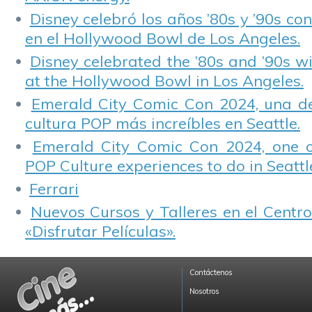
Disney celebró los años ’80s y ’90s co
en el Hollywood Bowl de Los Angeles.
Disney celebrated the ’80s and ’90s w
at the Hollywood Bowl in Los Angeles.
Emerald City Comic Con 2024, una de
cultura POP más increíbles en Seattle.
Emerald City Comic Con 2024, one 
POP Culture experiences to do in Seattl
Ferrari
Nuevos Cursos y Talleres en el Centro
«Disfrutar Películas».
Contáctenos
Nosotros