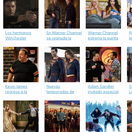
Los hermanos
En Warner Channel
Warner Channel
R
Winchester
se reanuda la
estrena la quinta
l
regresan a Warner
guerra entre el
temporada de «2
t
Channel.
Cielo y el Infierno
Broke Girls».
con la décima
temporada de
«Supernatural».
Kevin James
Nuevas
Adam Sandler,
S
regresa a la
temporadas de
invitado especial
L
televisión.
«Supergirl» y «DC’s
en «Kevin Puede
m
Legends of
Esperar».
l
Tomorrow».