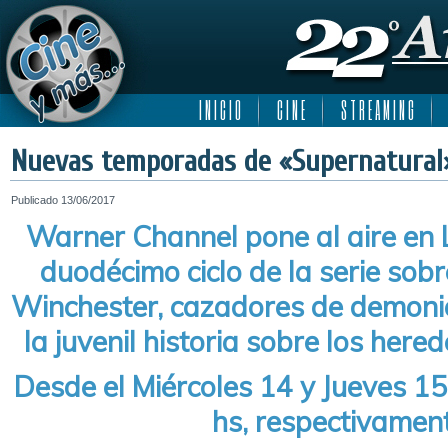
I N I C I O
C I N E
S T R E A M I N G
Nuevas temporadas de «Supernatural»
Publicado
13/06/2017
Warner Channel pone al aire en 
duodécimo ciclo de la serie sob
Winchester, cazadores de demonios
la juvenil historia sobre los here
Desde el Miércoles 14 y Jueves 15
hs, respectivamen