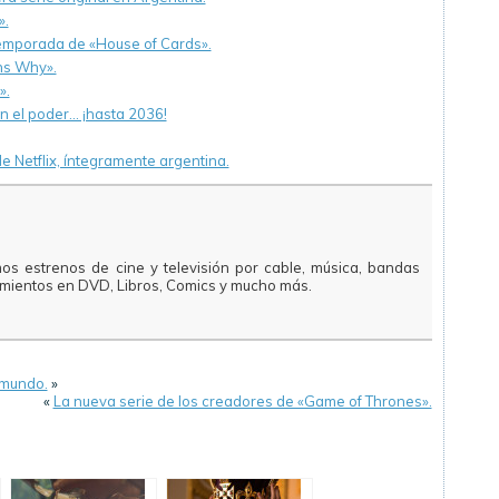
».
 temporada de «House of Cards».
ns Why».
».
 el poder… ¡hasta 2036!
de Netflix, íntegramente argentina.
mos estrenos de cine y televisión por cable, música, bandas
amientos en DVD, Libros, Comics y mucho más.
emundo.
»
«
La nueva serie de los creadores de «Game of Thrones».