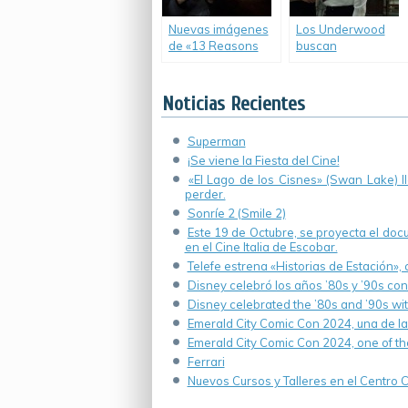
Nuevas imágenes
Los Underwood
de «13 Reasons
buscan
Why».
perpetuarse en el
poder… ¡hasta
2036!
Noticias Recientes
Superman
¡Se viene la Fiesta del Cine!
«El Lago de los Cisnes» (Swan Lake) 
perder.
Sonríe 2 (Smile 2)
Este 19 de Octubre, se proyecta el do
en el Cine Italia de Escobar.
Telefe estrena «Historias de Estación»,
Disney celebró los años ’80s y ’90s co
Disney celebrated the ’80s and ’90s wi
Emerald City Comic Con 2024, una de la
Emerald City Comic Con 2024, one of th
Ferrari
Nuevos Cursos y Talleres en el Centro Cu