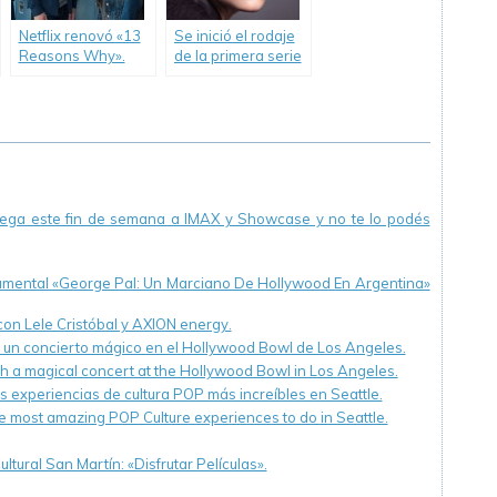
Netflix renovó «13
Se inició el rodaje
Reasons Why».
de la primera serie
de Netflix,
íntegramente
argentina.
llega este fin de semana a IMAX y Showcase y no te lo podés
cumental «George Pal: Un Marciano De Hollywood En Argentina»
 con Lele Cristóbal y AXION energy.
n un concierto mágico en el Hollywood Bowl de Los Angeles.
th a magical concert at the Hollywood Bowl in Los Angeles.
s experiencias de cultura POP más increíbles en Seattle.
e most amazing POP Culture experiences to do in Seattle.
ltural San Martín: «Disfrutar Películas».