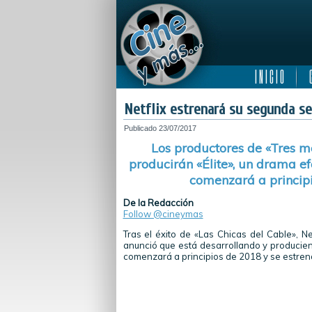
I N I C I O
C
Netflix estrenará su segunda se
Publicado
23/07/2017
Los productores de «Tres me
producirán «Élite», un drama ef
comenzará a princip
De la Redacción
Follow @cineymas
Tras el éxito de «Las Chicas del Cable», N
anunció que está desarrollando y producien
comenzará a principios de 2018 y se estre