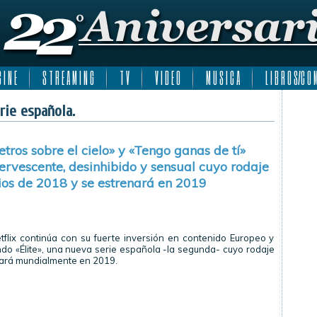
 I N E
S T R E A M I N G
T V
V I D E O
M U S I C A
L I B R O S/C O M
rie española.
tros sobre el cielo» y «Tengo ganas de tí»
ervescente, desinhibido y sensual cuyo rodaje
ios de 2018 y se estrenará en 2019
etflix continúa con su fuerte inversión en contenido Europeo y
do «Élite», una nueva serie española -la segunda- cuyo rodaje
nará mundialmente en 2019.