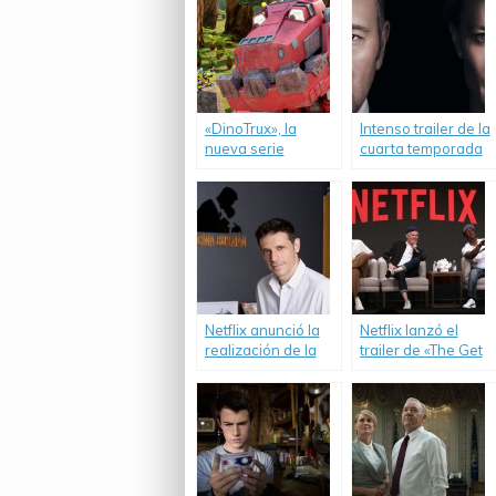
«DinoTrux», la
Intenso trailer de la
nueva serie
cuarta temporada
original para los
de «House of
más chicos.
Cards».
Netflix anunció la
Netflix lanzó el
realización de la
trailer de «The Get
primera serie
Down».
original en
Argentina.