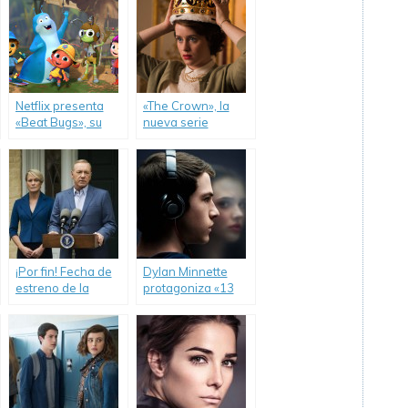
Netflix presenta
«The Crown», la
«Beat Bugs», su
nueva serie
nueva serie
original de Netflix.
musical.
¡Por fin! Fecha de
Dylan Minnette
estreno de la
protagoniza «13
quinta temporada
Reasons Why».
de «House of
Cards».