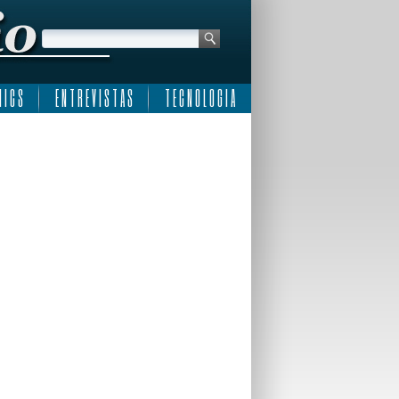
 I C S
E N T R E V I S T A S
T E C N O L O G I A