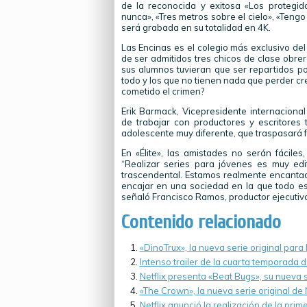
de la reconocida y exitosa «Los protegido
nunca», «Tres metros sobre el cielo», «Teng
será grabada en su totalidad en 4K.
Las Encinas es el colegio más exclusivo del p
de ser admitidos tres chicos de clase obre
sus alumnos tuvieran que ser repartidos por
todo y los que no tienen nada que perder c
cometido el crimen?
Erik Barmack, Vicepresidente internaciona
de trabajar con productores y escritores t
adolescente muy diferente, que traspasará f
En «Élite», las amistades no serán fácile
“Realizar series para jóvenes es muy ed
trascendental. Estamos realmente encantad
encajar en una sociedad en la que todo es
señaló Francisco Ramos, productor ejecutivo
Contenido relacionado
«DinoTrux», la nueva serie original para
Intenso trailer de la cuarta temporada 
Netflix presenta «Beat Bugs», su nueva s
«The Crown», la nueva serie original de N
Netflix anunció la realización de la prim