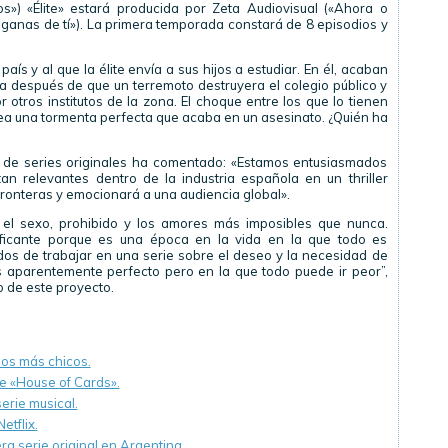
s») «Élite» estará producida por Zeta Audiovisual («Ahora o
o ganas de tí»). La primera temporada constará de 8 episodios y
aís y al que la élite envía a sus hijos a estudiar. En él, acaban
ra después de que un terremoto destruyera el colegio público y
 otros institutos de la zona. El choque entre los que lo tienen
rea una tormenta perfecta que acaba en un asesinato. ¿Quién ha
l de series originales ha comentado: «Estamos entusiasmados
an relevantes dentro de la industria española en un thriller
ronteras y emocionará a una audiencia global».
s, el sexo, prohibido y los amores más imposibles que nunca.
ificante porque es una época en la vida en la que todo es
os de trabajar en una serie sobre el deseo y la necesidad de
 aparentemente perfecto pero en la que todo puede ir peor”,
 de este proyecto.
 los más chicos.
de «House of Cards».
erie musical.
etflix.
era serie original en Argentina.