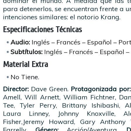
dominar el mundo. A medida que las t
para detenerlos, se encuentran frente a 
intenciones similares: el notorio Krang.
Especificaciones Técnicas
Audio:
Inglés – Francés – Español – Por
Subtítulos:
Inglés – Francés – Español –
Material Extra
No Tiene.
Director:
Dave Green.
Protagonizada por:
Amell, Will Arnett, William Fichtner, D
Tee, Tyler Perry, Brittany Ishibashi, 
Laura Linney, Johnny Knoxville, A
Fisher,Jeremy Howard, Gary Anthony 
Farrelly.
Género:
Acción/Aventura.
D