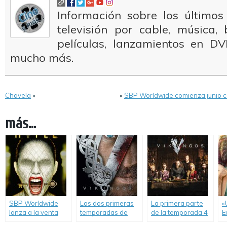
Información sobre los últimos
televisión por cable, música
películas, lanzamientos en DV
mucho más.
Chavela
»
«
SBP Worldwide comienza junio con
más...
SBP Worldwide
Las dos primeras
La primera parte
«
lanza a la venta
temporadas de
de la temporada 4
E
«American Horror
«Vikingos»,
de «Vikingos», a la
o