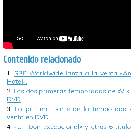
Contenido relacionado
SBP Worldwide lanza a la venta «Am
Hotel».
Las dos primeras temporadas de «Viki
DVD.
La primera parte de la temporada 4
venta en DVD.
«Un Don Excepcional» y otros 6 título