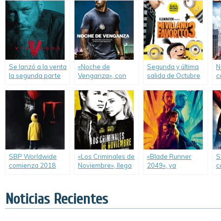
Story: Hotel».
disponibles en
venta en DVD.
i
DVD.
e
Se lanzó a la venta
«Noche de
Segunda y última
N
la segunda parte
Venganza», con
salida de Octubre
c
de la temporada 4
Jamie Foxx, se
en SBP Worldwide.
n
de «Vikingos».
lanza en DVD.
D
SBP Worldwide
«Los Criminales de
«Blade Runner
S
comienza 2018
Noviembre», llega
2049», ya
c
con el lanzamiento
directo a video.
disponible en DVD
c
de «It (Eso)».
y Blu-ray.
d
S
Noticias Recientes
D