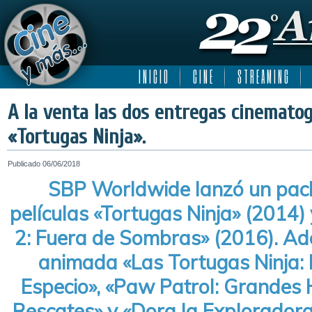
I N I C I O
C I N E
S T R E A M I N G
A la venta las dos entregas cinematog
«Tortugas Ninja».
Publicado
06/06/2018
SBP Worldwide lanzó un pack
películas «Tortugas Ninja» (2014)
2: Fuera de Sombras» (2016). Ad
animada «Las Tortugas Ninja: 
Especio», «Paw Patrol: Grandes
Rescates» y «Dora la Exploradora