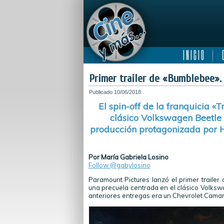
I N I C I O
C
Primer trailer de «Bumblebee».
Publicado
10/06/2018
El spin-off de la franquicia «
clásico Volkswagen Beetle 
producción protagonizada por Ha
Por María Gabriela Losino
Follow @gabylosino
Paramount Pictures lanzó el primer trailer 
una precuela centrada en el clásico Volksw
anteriores entregas era un Chevrolet Camaro