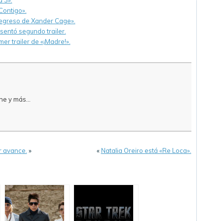
 3».
Contigo».
Regreso de Xander Cage».
entó segundo trailer.
er trailer de «¡Madre!».
e y más...
r avance.
»
«
Natalia Oreiro está «Re Loca».