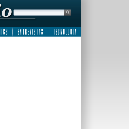
 I C S
E N T R E V I S T A S
T E C N O L O G I A