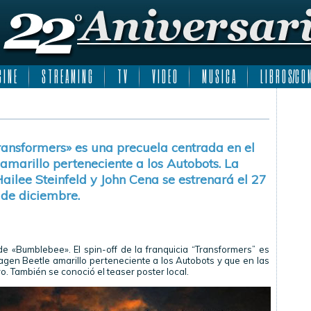
 I N E
S T R E A M I N G
T V
V I D E O
M U S I C A
L I B R O S/C O M
Transformers» es una precuela centrada en el
amarillo perteneciente a los Autobots. La
ilee Steinfeld y John Cena se estrenará el 27
de diciembre.
de «Bumblebee». El spin-off de la franquicia “Transformers” es
agen Beetle amarillo perteneciente a los Autobots y que en las
. También se conoció el teaser poster local.