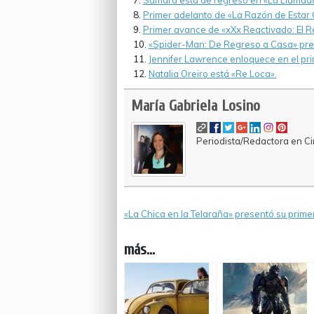
Samara está de regreso en «La Llamada
Primer adelanto de «La Razón de Estar 
Primer avance de «xXx Reactivado: El 
«Spider-Man: De Regreso a Casa» pres
Jennifer Lawrence enloquece en el prim
Natalia Oreiro está «Re Loca».
María Gabriela Losino
Periodista/Redactora en Cin
«La Chica en la Telaraña» presentó su prime
más...