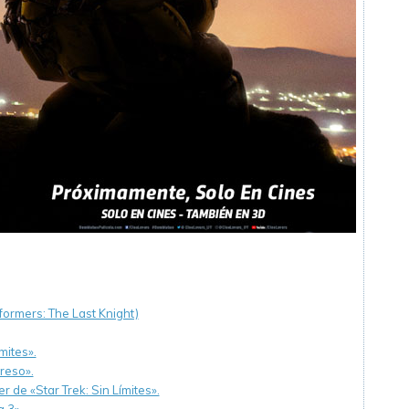
formers: The Last Knight)
mites».
reso».
r de «Star Trek: Sin Límites».