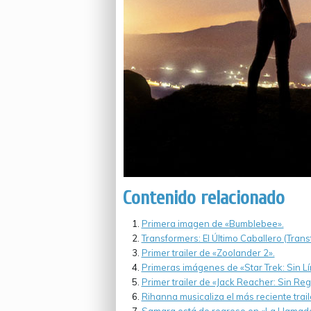
Contenido relacionado
Primera imagen de «Bumblebee».
Transformers: El Último Caballero (Trans
Primer trailer de «Zoolander 2».
Primeras imágenes de «Star Trek: Sin Lí
Primer trailer de «Jack Reacher: Sin Reg
Rihanna musicaliza el más reciente traile