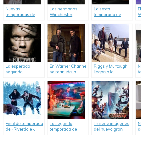
Nuevas
Los hermanos
La sexta
E
temporadas de
Winchester
temporada de
W
«Supernatural» y
regresan a Warner
«Riverdale»
t
«The 100».
Channel.
regresa a Warner
P
Channel.
A
La esperada
En Warner Channel
Riggs y Murtaugh
N
segunda
se reanuda la
llegan a la
t
temporada de «The
guerra entre el
televisión.
«
Following» llega a
Cielo y el Infierno
L
Warner Channel.
con la décima
T
temporada de
«Supernatural».
Final de temporada
La segunda
Trailer e imágenes
N
de «Riverdale».
temporada de
del nuevo gran
d
«Riverdale» llega a
crossover entre los
S
Warner Channel.
shows de DC.