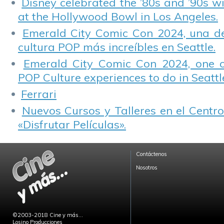
Disney celebrated the ’80s and ’90s w
at the Hollywood Bowl in Los Angeles.
Emerald City Comic Con 2024, una de
cultura POP más increíbles en Seattle.
Emerald City Comic Con 2024, one 
POP Culture experiences to do in Seattl
Ferrari
Nuevos Cursos y Talleres en el Centro
«Disfrutar Películas».
Contáctenos
Nosotros
©2003-2018 Cine y más...
Losino Producciones