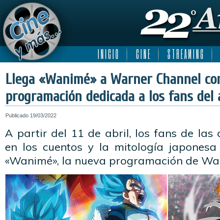
I N I C I O
C I N E
S T R E A M I N G
Llega «Wanimé» a Warner Channel co
programación dedicada a los fans del 
Publicado
19/03/2022
A partir del 11 de abril, los fans de las
en los cuentos y la mitología japonesa
«Wanimé», la nueva programación de War