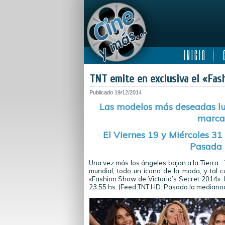
I N I C I O
C
TNT emite en exclusiva el «Fash
Publicado
19/12/2014
Las modelos más deseadas luc
marca,
El Viernes 19 y Miércoles 31
Pasada 
Una vez más los ángeles bajan a la Tierra… V
mundial, todo un ícono de la moda, y tal 
«Fashion Show de Victoria’s Secret 2014». L
23.55 hs. (Feed TNT HD: Pasada la medianoc