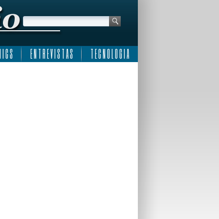
 I C S
E N T R E V I S T A S
T E C N O L O G I A