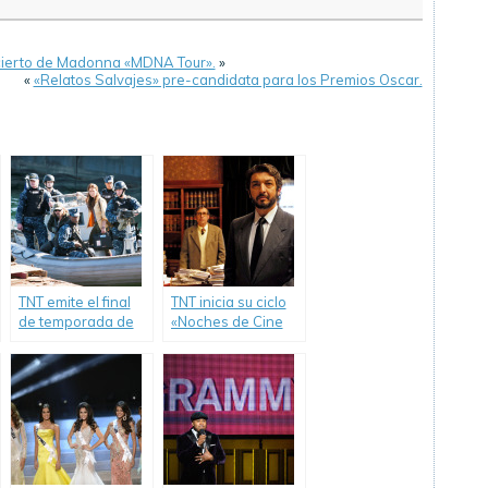
oncierto de Madonna «MDNA Tour».
»
«
«Relatos Salvajes» pre-candidata para los Premios Oscar.
TNT emite el final
TNT inicia su ciclo
de temporada de
«Noches de Cine
«The Last Ship».
Argentino».