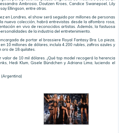
Alessandra Ambrosio, Doutzen Kroes, Candice Swanepoel, Lily
say Ellingson, entre otras.
 vez en Londres, el show será seguido por millones de personas
la nueva colección, habrá entrevistas desde la alfombra rosa,
ntación en vivo de reconocidos artistas. Además, la fastuosa
ersonalidades de la industria del entretenimiento.
ncargada de portar el brassiere Royal Fantasy Bra. La pieza,
 10 millones de dólares, incluía 4.200 rubíes, zafiros azules y
 oro de 18 quilates.
r valor de 10 mil dólares. ¿Qué top model recogerá la herencia
anks, Hedi Klum, Gisele Bündchen y Adriana Lima, luciendo el
. (Argentina)