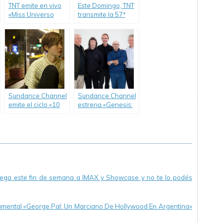
TNT emite en vivo
Este Domingo, TNT
«Miss Universo
transmite la 57ª
2015».
entrega de los
Premios Grammy.
Sundance Channel
Sundance Channel
emite el ciclo «10
estrena «Genesis:
Days of Sundance»
Sum of the Parts»,
en sintonía con el
el documental
festival de cine
oficial de una de
independiente que
las bandas más
comienza hoy.
exitosas de la
historia del rock.
llega este fin de semana a IMAX y Showcase y no te lo podés
cumental «George Pal: Un Marciano De Hollywood En Argentina»