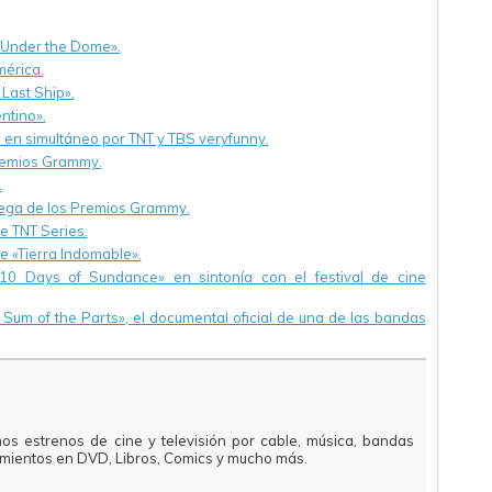
«Under the Dome».
mérica.
 Last Ship».
ntino».
en simultáneo por TNT y TBS veryfunny.
remios Grammy.
.
rega de los Premios Grammy.
de TNT Series.
e «Tierra Indomable».
10 Days of Sundance» en sintonía con el festival de cine
um of the Parts», el documental oficial de una de las bandas
mos estrenos de cine y televisión por cable, música, bandas
amientos en DVD, Libros, Comics y mucho más.