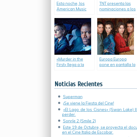
Esta noche, los
TNT presenta las
American Music
nominaciones a los
Awards en
Premios Grammy.
simultáneo por TNT
y TBS veryfunny.
«Murder in the
Europa Europa
First» llega a la
pone en pantalla la
pantalla de TNT
serie «Tierra
Series.
Indomable».
Noticias Recientes
Superman
¡Se viene la Fiesta del Cine!
«El Lago de los Cisnes» (Swan Lake) 
perder.
Sonríe 2 (Smile 2)
Este 19 de Octubre, se proyecta el do
en el Cine Italia de Escobar.