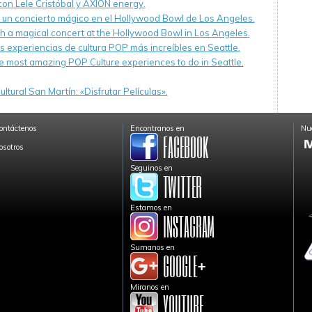
 con Lele Cristóbal y AXION energy.
n un concierto mágico en el Hollywood Bowl de Los Angeles.
th a magical concert at the Hollywood Bowl in Los Angeles.
s experiencias de cultura POP más increíbles en Seattle.
e most amazing POP Culture experiences to do in Seattle.
ltural San Martín: «Disfrutar Películas».
ontáctenos
Encontranos en
Nue
osotros
Seguinos en
Estamos en
Sumanos en
Miranos en