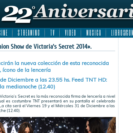
 I N E
S T R E A M I N G
T V
V I D E O
M U S I C A
L I B R O S/C O M
ion Show de Victoria’s Secret 2014».
irán la nueva colección de esta reconocida
 ícono de la lencería
 de Diciembre a las 23.55 hs. Feed TNT HD:
la medianoche (12.40)
ictoria’s Secret es la más reconocida firma de lencería a nivel
cual es costumbre TNT presentará en su pantalla el celebrado
a cita será el Viernes 19 y el Miércoles 31 de Diciembre a las
he (12.40).