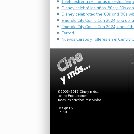
Telefe estrena «Historias de Estación»,
Disney celebró los años ’80s y ’90s co
Disney celebrated the ’80s and ’90s wi
Emerald City Comic Con 2024, una de la
Emerald City Comic Con 2024, one of th
Ferrari
Nuevos Cursos y Talleres en el Centro Cu
C
N
©2003-2018 Cine y más...
Losino Producciones
Todos los derechos reservados.
Design By
JPLnet