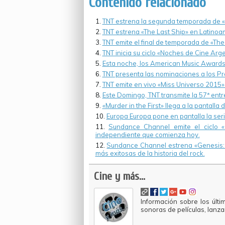
Contenido relacionado
TNT estrena la segunda temporada de 
TNT estrena «The Last Ship» en Latinoa
TNT emite el final de temporada de «The
TNT inicia su ciclo «Noches de Cine Arge
Esta noche, los American Music Awards 
TNT presenta las nominaciones a los P
TNT emite en vivo «Miss Universo 2015»
Este Domingo, TNT transmite la 57ª ent
«Murder in the First» llega a la pantalla 
Europa Europa pone en pantalla la seri
Sundance Channel emite el ciclo «
independiente que comienza hoy.
Sundance Channel estrena «Genesis: S
más exitosas de la historia del rock.
Cine y más...
Información sobre los últi
sonoras de películas, lanz