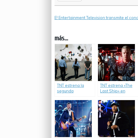
E! Entertainment Television transmite el c
más...
TNT estrena la
TNT estrena «The
segunda
Last Ship» en
temporada de
Latinoamérica.
«Under the Dome».