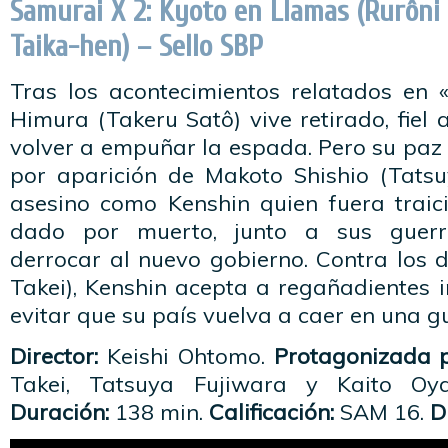
Samurai X 2: Kyoto en Llamas (Rurôni
Taika-hen) – Sello SBP
Tras los acontecimientos relatados en 
Himura (Takeru Satô) vive retirado, fiel
volver a empuñar la espada. Pero su paz
por aparición de Makoto Shishio (Tatsu
asesino como Kenshin quien fuera traic
dado por muerto, junto a sus guerr
derrocar al nuevo gobierno. Contra los 
Takei), Kenshin acepta a regañadientes 
evitar que su país vuelva a caer en una gue
Director:
Keishi Ohtomo.
Protagonizada p
Takei, Tatsuya Fujiwara y Kaito Oy
Duración:
138 min.
Calificación:
SAM 16.
Di