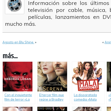
Información sobre los últimos
televisión por cable, música
películas, lanzamientos en DV
mucho más.
Agosto en Blu Shine.
»
«
Anim
más...
Con el inquietante
El tercer film que
La disparatada
«
film de terror «La
reúne a Bradley
comedia «Mala
«
Posesión de
Cooper y Jennifer
Conducta» llega en
X
Deborah Logan»,
Lawrence, directo
formato DVD de la
d