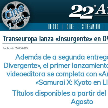
I N I C I O
C I N E
S T R E A M I N G
Transeuropa lanza «Insurgente» en D
Publicado
05/08/2015
Además de a segunda entrega
Divergente», el primer lanzamient
videoeditora se completa con «Am
«Samurai X: Kyoto en 
Títulos disponibles a partir del
Agosto