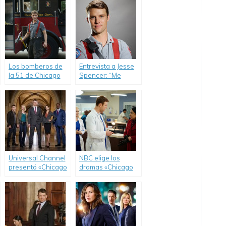
Los bomberos de
Entrevista a Jesse
la 51 de Chicago
Spencer: “Me
regresan a
encantaría visitar
Universal Channel.
Argentina algún
día”.
Universal Channel
NBC elige los
presentó «Chicago
dramas «Chicago
Justice».
Med»,
«Heartbreaker» y
«Blindspot».