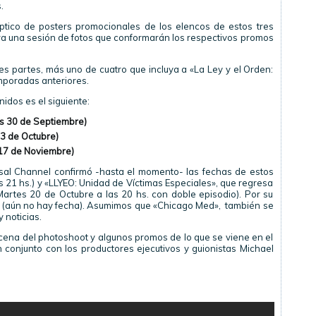
.
íptico de posters promocionales de los elencos de estos tres
a una sesión de fotos que conformarán los respectivos promos
es partes, más uno de cuatro que incluya a «La Ley y el Orden:
mporadas anteriores.
idos es el siguiente:
s 30 de Septiembre)
3 de Octubre)
17 de Noviembre)
rsal Channel confirmó -hasta el momento- las fechas de estos
s 21 hs.) y «LLYEO: Unidad de Víctimas Especiales», que regresa
artes 20 de Octubre a las 20 hs. con doble episodio). Por su
e (aún no hay fecha). Asumimos que «Chicago Med», también se
 noticias.
scena del photoshoot y algunos promos de lo que se viene en el
n conjunto con los productores ejecutivos y guionistas Michael