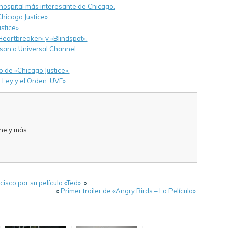
hospital más interesante de Chicago.
hicago Justice».
stice».
eartbreaker» y «Blindspot».
esan a Universal Channel.
 de «Chicago Justice».
 Ley y el Orden: UVE».
e y más...
isco por su película «Ted».
»
«
Primer trailer de «Angry Birds – La Película».