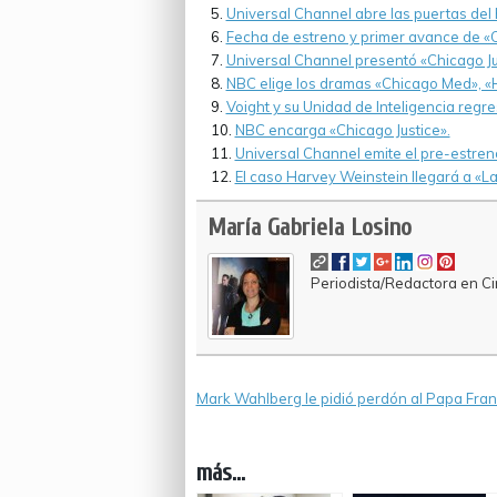
Universal Channel abre las puertas del 
Fecha de estreno y primer avance de «C
Universal Channel presentó «Chicago Ju
NBC elige los dramas «Chicago Med», «H
Voight y su Unidad de Inteligencia regr
NBC encarga «Chicago Justice».
Universal Channel emite el pre-estreno
El caso Harvey Weinstein llegará a «La
María Gabriela Losino
Periodista/Redactora en Cin
Mark Wahlberg le pidió perdón al Papa Franc
más...