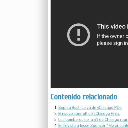
Contenido relacionado
Sophia Bush se va de «Chicago PD».
El nuevo spin-off de «Chicago Fire».
Los bomberos de la 51 de Chicago regr
Entrevista a Jesse Spencer: “Me encantar