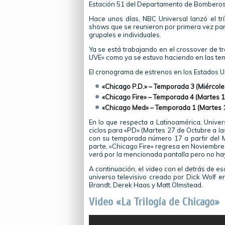
Estación 51 del Departamento de Bomberos
Hace unos días, NBC Universal lanzó el tr
shows que se reunieron por primera vez par
grupales e individuales.
Ya se está trabajando en el crossover de tr
UVE» como ya se estuvo haciendo en las te
El cronograma de estrenos en los Estados Un
«Chicago P.D.» – Temporada 3 (Miércole
«Chicago Fire» – Temporada 4 (Martes 1
«Chicago Med» – Temporada 1 (Martes 
En lo que respecta a Latinoamérica, Unive
ciclos para «PD» (Martes 27 de Octubre a la
con su temporada número 17 a partir del M
parte, «Chicago Fire» regresa en Noviembr
verá por la mencionada pantalla pero no hay
A continuación, el video con el detrás de e
universo televisivo creado por Dick Wolf e
Brandt, Derek Haas y Matt Olmstead.
Video «La Trilogía de Chicago»