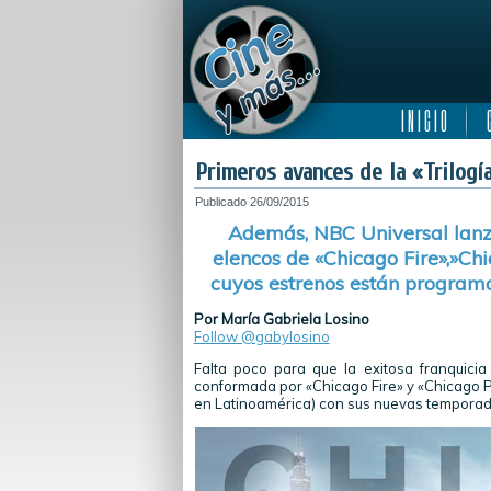
I N I C I O
C
Primeros avances de la «Trilogí
Publicado
26/09/2015
Además, NBC Universal lanzó
elencos de «Chicago Fire»,»Chi
cuyos estrenos están program
Por María Gabriela Losino
Follow @gabylosino
Falta poco para que la exitosa franquicia
conformada por «Chicago Fire» y «Chicago P
en Latinoamérica) con sus nuevas temporad