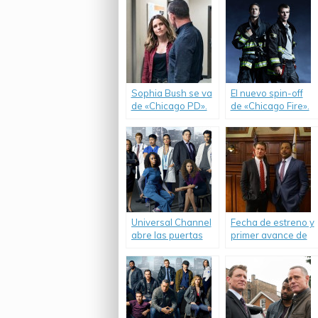
Sophia Bush se va
El nuevo spin-off
de «Chicago PD».
de «Chicago Fire».
Universal Channel
Fecha de estreno y
abre las puertas
primer avance de
del hospital más
«Chicago Justice».
interesante de
Chicago.