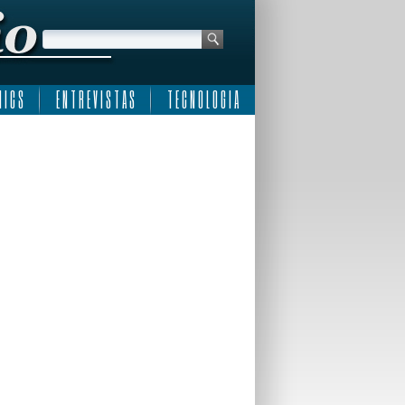
 I C S
E N T R E V I S T A S
T E C N O L O G I A