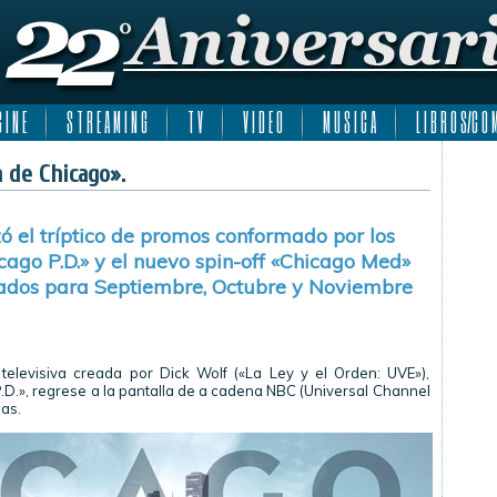
 I N E
S T R E A M I N G
T V
V I D E O
M U S I C A
L I B R O S/C O M
a de Chicago».
 el tríptico de promos conformado por los
cago P.D.» y el nuevo spin-off «Chicago Med»
ados para Septiembre, Octubre y Noviembre
 televisiva creada por Dick Wolf («La Ley y el Orden: UVE»),
.D.», regrese a la pantalla de a cadena NBC (Universal Channel
as.