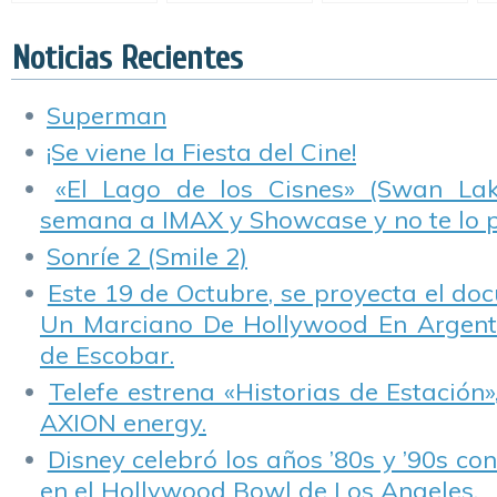
Suicida».
de la historias del
rock, llega a
Showcase.
Noticias Recientes
Superman
¡Se viene la Fiesta del Cine!
«El Lago de los Cisnes» (Swan Lake
semana a IMAX y Showcase y no te lo 
Sonríe 2 (Smile 2)
Este 19 de Octubre, se proyecta el do
Un Marciano De Hollywood En Argentin
de Escobar.
Telefe estrena «Historias de Estación»
AXION energy.
Disney celebró los años ’80s y ’90s co
en el Hollywood Bowl de Los Angeles.