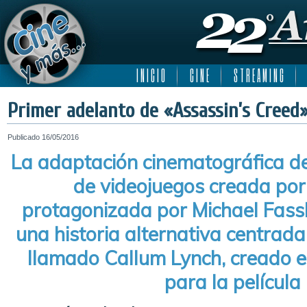
I N I C I O
C I N E
S T R E A M I N G
Primer adelanto de «Assassin’s Creed»
Publicado
16/05/2016
La adaptación cinematográfica de
de videojuegos creada por 
protagonizada por Michael Fass
una historia alternativa centrad
llamado Callum Lynch, creado 
para la película