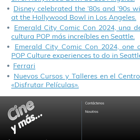
Disney celebrated the ’80s and ’90s w
at the Hollywood Bowl in Los Angeles.
Emerald City Comic Con 2024, una de
cultura POP más increíbles en Seattle.
Emerald City Comic Con 2024, one 
POP Culture experiences to do in Seattl
Ferrari
Nuevos Cursos y Talleres en el Centro
«Disfrutar Películas».
Contáctenos
Nosotros