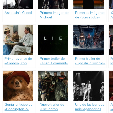
Assassin’s Creed
Primera imagen de
Primeras imágenes
«
Michael
de «Steve Jobs».
A
Fassbender en
p
«Assassin’s
tr
Creed».
Primer avance de
Primer trailer de
Primer trailer de
F
«Aliados», con
«Alien: Covenant».
«Liga de la Justicia».
l
Brad Pitt y Marion
D
Cotillard.
Genial anticipo de
Nuevo trailer de
Una de las bandas
A
«Paddington 2».
«Escuadrón
más legendarias
«