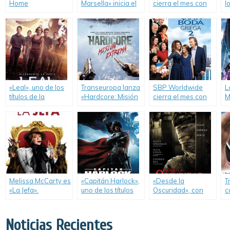
Home
Marsella» inicia el
cierra el mes con
l
Entertainment
mes de
DVD’s de Universal
d
vuelve a tener
lanzamientos en
Studios Home
W
distribución en
Transeuropa.
Entertainment.
Argentina.
«Leal», uno de los
Transeuropa lanza
SBP Worldwide
L
títulos de la
«Hardcore: Misión
cierra el mes con
M
segunda salida de
Extrema» en DVD.
segundas entregas
D
Agosto en
de «Mi Gran Boda
Transeuropa.
Griega» y «Buenos
Vecinos».
Melissa McCarty es
«Capitán Harlock»,
«Desde la
T
«La Jefa».
uno de los títulos
Oscuridad», con
c
del nuevo
Scott Speedman y
l
lanzamiento de
Julia Stiles, cierra
D
Transeuropa.
Diciembre en
Noticias Recientes
Transeuropa.