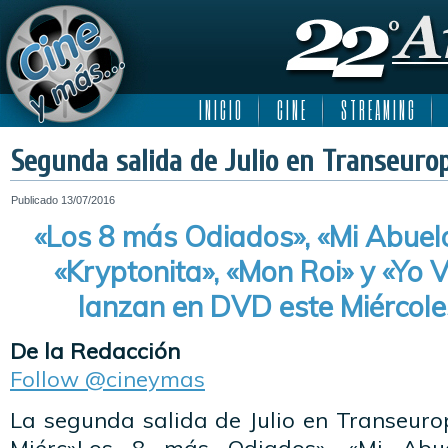
I N I C I O
C I N E
S T R E A M I N G
Segunda salida de Julio en Transeurop
Publicado
13/07/2016
«Los 8 más Odiados», «Mi Abuelo
«Kryptonita», «Mon Roi» y «Yo V
lanzan en DVD este Miércoles
De la Redacción
Follow @cineymas
La segunda salida de Julio en Transeuro