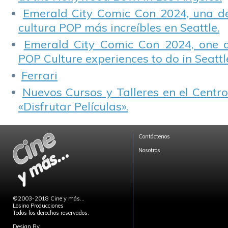
Emerald City Comic Con 2024, una de
cultura POP más increíbles en Seattle.
Emerald City Comic Con 2024, one 
POP Culture experiences to do in Seattl
Ferrari
Nuevos Cursos y Talleres en el Centro
«Disfrutar Películas».
Contáctenos
Nosotros
©2003-2018 Cine y más...
Losino Producciones
Todos los derechos reservados.
Design By