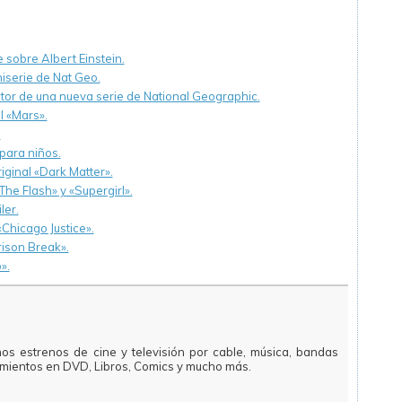
 sobre Albert Einstein.
iserie de Nat Geo.
or de una nueva serie de National Geographic.
l «Mars».
.
para niños.
iginal «Dark Matter».
The Flash» y «Supergirl».
ler.
Chicago Justice».
rison Break».
».
mos estrenos de cine y televisión por cable, música, bandas
amientos en DVD, Libros, Comics y mucho más.