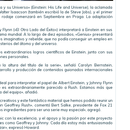
a y su Universo» (Einstein: His Life and Universe), la aclamada
 Walter Isaacson (también escribió la de Steve Jobs), y el primer
El rodaje comenzará en Septiembre en Praga. La adaptación
lynn («El Otro Lado del Éxito») interpretará a Einstein en sus
ama mundial. A lo largo de diez episodios, «Genius» presentará
s imaginativo y rebelde, que no podía conseguir un empleo en
sterios del átomo y del universo.
 extraordinarios logros científicos de Einstein, junto con sus
ones personales.
 la altura del título de la serie», señaló Carolyn Bernstein,
sarrollo y producción de contenidos guionados internacionales
deal para interpretar el papel de Albert Einstein, y Johnny Flynn
que es extraordinariamente parecido a Rush. Estamos más que
o del equipo», añadió.
creativos y este fantástico material que hemos podido reunir un
ran Geoffrey Rush», comentó Bert Salke, presidente de Fox 21
os ingredientes para ser una serie muy especial», agregó.
c con la excelencia, y el apoyo y la pasión por este proyecto
ntes como Geoffrey y Johnny. Cada día estoy más entusiasmado
zar», expresó Howard.