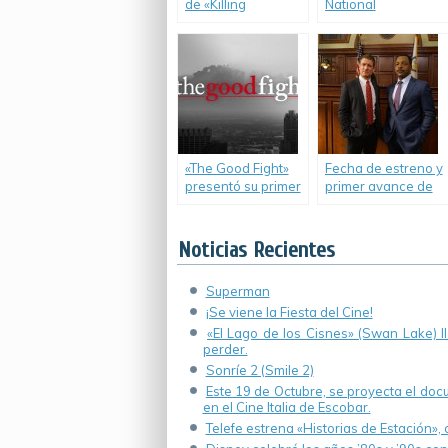
de «Killing
National
Reagan».
Geographic para
niños.
«The Good Fight»
Fecha de estreno y
presentó su primer
primer avance de
trailer.
«Chicago Justice».
Noticias Recientes
Superman
¡Se viene la Fiesta del Cine!
«El Lago de los Cisnes» (Swan Lake) 
perder.
Sonríe 2 (Smile 2)
Este 19 de Octubre, se proyecta el do
en el Cine Italia de Escobar.
Telefe estrena «Historias de Estación»,