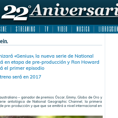
 I N E
S T R E A M I N G
T V
V I D E O
M U S I C A
L I B R O S/C O M
ein.
nizará «Genius», la nueva serie de National
tá en etapa de pre-producción y Ron Howard
rá el primer episodio
streno será en 2017
r australiano – ganador de premios Óscar, Emmy, Globo de Oro y
erie antológica de National Geographic Channel, la primera
de pre-producción y que que se emitirá a nivel internacional en