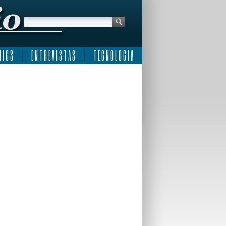
 I C S
E N T R E V I S T A S
T E C N O L O G I A