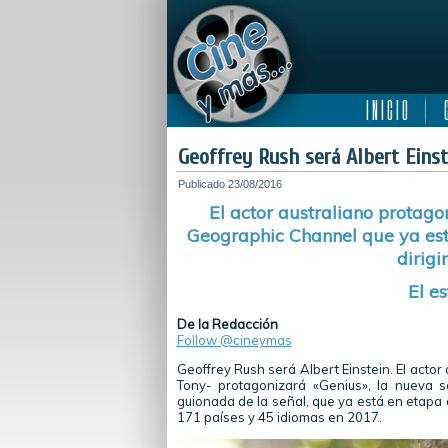
I N I C I O
C
Geoffrey Rush será Albert Einst
Publicado
23/08/2016
El actor australiano protago
Geographic Channel que ya es
dirigi
El e
De la Redacción
Follow @cineymas
Geoffrey Rush será Albert Einstein. El acto
Tony- protagonizará «Genius», la nueva s
guionada de la señal, que ya está en etapa 
171 países y 45 idiomas en 2017.