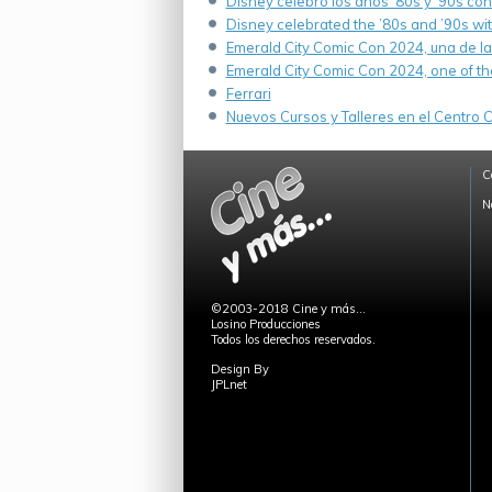
Disney celebró los años ’80s y ’90s co
Disney celebrated the ’80s and ’90s wi
Emerald City Comic Con 2024, una de la
Emerald City Comic Con 2024, one of th
Ferrari
Nuevos Cursos y Talleres en el Centro Cu
C
N
©2003-2018 Cine y más...
Losino Producciones
Todos los derechos reservados.
Design By
JPLnet