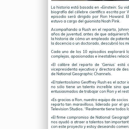
La historia está basada en «Einstein: Su vid
biografía del célebre científico escrita por
episodio será dirigido por Ron Howard. 
estuvo a cargo del guionista Noah Pink.
Acompañando a Rush en el reparto, Johnny F
años de juventud, antes de que adquiriera f
la historia de cómo un empleado de patente
la docencia o un doctorado, descubrió los mi
Cada uno de los 10 episodios explorará los
complejas, apasionadas e inestables relaci
«El calibre del reparto de ‘Genius’ está a
vicepresidenta ejecutiva y directora de de
de National Geographic Channels.
«El talentosísimo Geoffrey Rush es el actor i
no sólo tiene un talento increíble sino 
entusiasmados de trabajar con Ron y el rest
«Es gracias a Ron, nuestro equipo de socios 
reparto tan maravilloso, liderado por el g
Television Studios. “Realmente tiene todos l
«El firme compromiso de National Geographi
nos ayudó a atraer a talentos tan importa
con este proyecto y estoy deseando comen