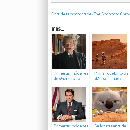
Final de temporada de «The Shannara Chron
más...
Primeras imágenes
Primer adelanto de
de «Genius», la
«Mars», la nueva
serie sobre Albert
miniserie de Nat
Einstein.
Geo.
Primeras imágenes
Se lanza señal de