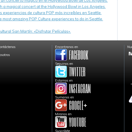
n un concierto mágico en el Hollywood Bowl de Los Angeles.
th a magical concert at the Hollywood Bowl in Los Angeles.
s experiencias de cultura POP más increíbles en Seattle.
e most amazing POP Culture experiences to do in Seattle.
ltural San Martín: «Disfrutar Películas».
ontáctenos
Encontranos en
Nue
osotros
Seguinos en
Estamos en
Sumanos en
Miranos en
Suscribite