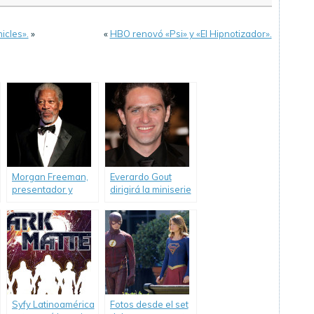
icles».
»
«
HBO renovó «Psi» y «El Hipnotizador».
Morgan Freeman,
Everardo Gout
presentador y
dirigirá la miniserie
productor de una
global «Mars».
nueva serie de
National
Geographic.
Syfy Latinoamérica
Fotos desde el set