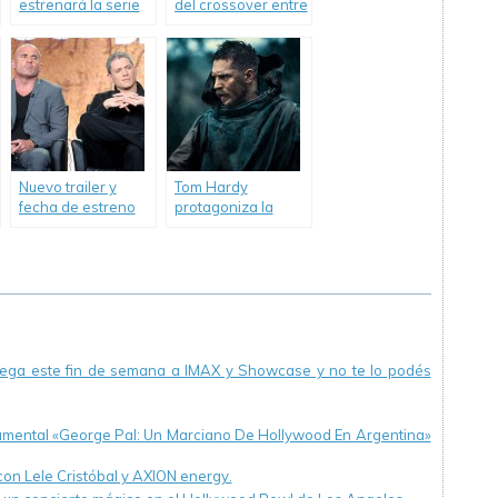
estrenará la serie
del crossover entre
original «Dark
«The Flash» y
Matter».
«Supergirl».
Nuevo trailer y
Tom Hardy
fecha de estreno
protagoniza la
de «Prison Break».
serie «Taboo».
llega este fin de semana a IMAX y Showcase y no te lo podés
cumental «George Pal: Un Marciano De Hollywood En Argentina»
 con Lele Cristóbal y AXION energy.