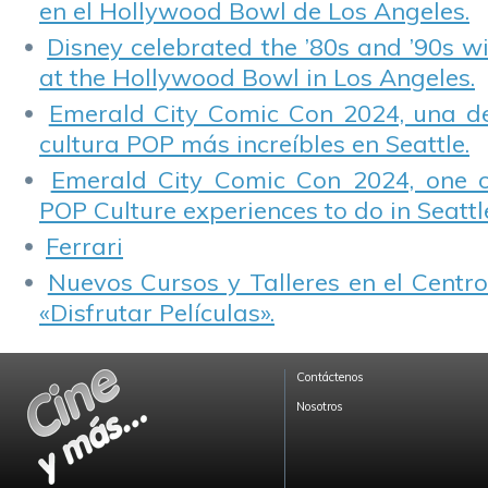
en el Hollywood Bowl de Los Angeles.
Disney celebrated the ’80s and ’90s w
at the Hollywood Bowl in Los Angeles.
Emerald City Comic Con 2024, una de
cultura POP más increíbles en Seattle.
Emerald City Comic Con 2024, one 
POP Culture experiences to do in Seattl
Ferrari
Nuevos Cursos y Talleres en el Centro
«Disfrutar Películas».
Contáctenos
Nosotros