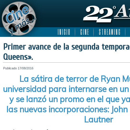
I N I C I O
C I N E
S T R E A M I N G
Primer avance de la segunda tempor
Queens».
Publicado
17/08/2016
La sátira de terror de Ryan M
universidad para internarse en un 
y se lanzó un promo en el que y
las nuevas incorporaciones: John
Lautner