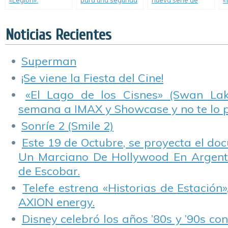
«Legion».
para una segunda
nueva serie de
«
temporada.
Marvel.
D
C
Noticias Recientes
Superman
¡Se viene la Fiesta del Cine!
«El Lago de los Cisnes» (Swan Lake
semana a IMAX y Showcase y no te lo 
Sonríe 2 (Smile 2)
Este 19 de Octubre, se proyecta el do
Un Marciano De Hollywood En Argentin
de Escobar.
Telefe estrena «Historias de Estación»
AXION energy.
Disney celebró los años ’80s y ’90s co