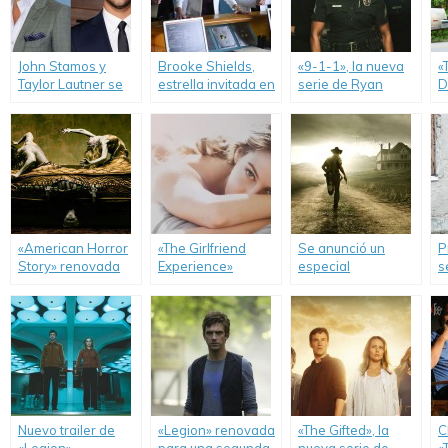
John Stamos y
Brooke Shields,
«9-1-1», la nueva
«
Taylor Lautner se
estrella invitada en
serie de Ryan
D
incorporan a
«Scream Queens».
Murphy.
e
«Scream Queens».
n
E
«American Horror
«The Girlfriend
Se anunció un
P
Story» renovada
Experience»
especial
s
para una sexta
renovada para una
retrospectivo de
d
temporada.
segunda
«The Walking
temporada.
Dead».
Nuevo trailer de
«Legion» renovada
«The Gifted», la
C