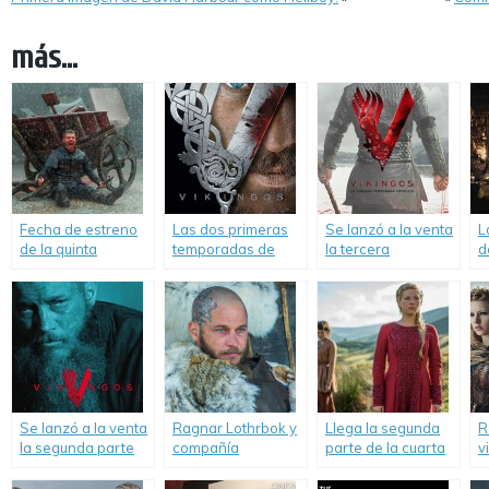
más...
Fecha de estreno
Las dos primeras
Se lanzó a la venta
L
de la quinta
temporadas de
la tercera
d
temporada de
«Vikingos»,
temporada de
d
«Vikings».
disponibles en
«Vikingos».
v
DVD.
Se lanzó a la venta
Ragnar Lothrbok y
Llega la segunda
R
la segunda parte
compañía
parte de la cuarta
v
de la temporada 4
regresan en la
temporada de
de «Vikingos».
cuarta temporada
«Vikingos».