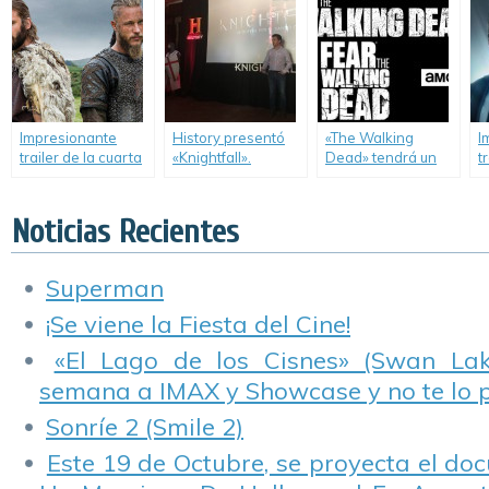
de «Vikings».
Impresionante
History presentó
«The Walking
I
trailer de la cuarta
«Knightfall».
Dead» tendrá un
t
temporada de
crossover con
t
«Vikings».
«Fear the Walking
«
Dead».
Noticias Recientes
Superman
¡Se viene la Fiesta del Cine!
«El Lago de los Cisnes» (Swan Lake
semana a IMAX y Showcase y no te lo 
Sonríe 2 (Smile 2)
Este 19 de Octubre, se proyecta el do