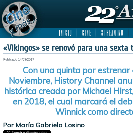
I N I C I O
C I N E
S T R E A M I N G
«Vikingos» se renovó para una sexta 
Publicado
14/09/2017
Con una quinta por estrenar 
Noviembre, History Channel anun
histórica creada por Michael Hirst,
en 2018, el cual marcará el de
Winnick como direct
Por María Gabriela Losino