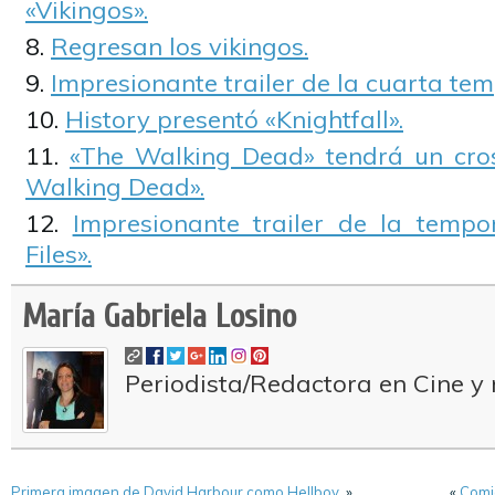
«Vikingos».
Regresan los vikingos.
Impresionante trailer de la cuarta te
History presentó «Knightfall».
«The Walking Dead» tendrá un cros
Walking Dead».
Impresionante trailer de la temp
Files».
María Gabriela Losino
Periodista/Redactora en Cine y 
Primera imagen de David Harbour como Hellboy.
»
«
Comie